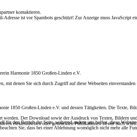
artner kontaktieren.
l-Adresse ist vor Spambots geschützt! Zur Anzeige muss JavaScript ein
verein Harmonie 1850 Großen-Linden e.V.
 mit denen Sie sich durch Zugriff auf diese Webseiten einverstanden 
ie 1850 Großen-Linden e.V. und dessen Tätigkeiten. Die Texte, Bilder
ndert werden. Der Download sowie der Ausdruck von Texten, Bildern und 
ell für den Betrieb der Seite, während andere uns helfen, diese Websit
deren elektronischen oder gedruckten Publikationen ist nur nach sch
 beachten Sie, dass bei einer Ablehnung womöglich nicht mehr alle Funk