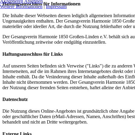
Akzeptieren
Ablehnen
Haftungsausschluss für Informationen
Weitere Informationen
|
Impressum
Die Inhalte dieser Webseiten dienen lediglich allgemeinen Informati
Ungenauigkeiten enthalten. Der Gesangverein Harmonie 1850 Großen-L
materieller oder ideeller Art, die durch die Nutzung fehlerhafter oder
Der Gesangverein Harmonie 1850 Großen-Linden e.V. behält sich ausd
Veröffentlichung zeitweise oder endgültig einzustellen.
Haftungsausschluss für Links
Auf unseren Seiten befinden sich Verweise ("Links") die zu anderen
Internetseiten, auf die im Rahmen ihres Internetangebotes direkt oder
Inhalte enthält. Da die Veränderung dieser Inhalte außerhalb des Ei
Inhalte nicht übernommen werden. Der Gesangverein Harmonie 1850 Gro
der Nutzung dieser fremden Seiten entstehen, haftet alleine der Anbie
Datenschutz
Die Nutzung dieses Online-Angebotes ist grundsätzlich ohne Angabe g
oder geschäftlicher Daten (eMail-Adressen, Namen, Anschriften) beste
behandelt und nicht an Dritte weitergegeben.
Externe Links