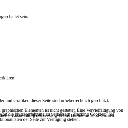
geschaltet sein.
erklären:
 und Grafiken dieser Seite sind urheberrechtlich geschützt.
graphischen Elementen ist nicht gestattet. Eine Vervielfältigung von
e und die Nutzererfahrung zu verbessern (Tracking Cookies). Sie
riftlicher Zustimmung des Gesangvereins Harmonie 1850 Großen-
tionalitäten der Seite zur Verfügung stehen.