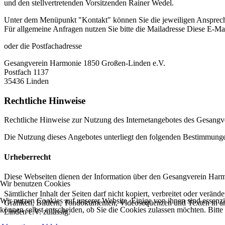
und den stellvertretenden Vorsitzenden Rainer Wedel.
Unter dem Menüpunkt "Kontakt" können Sie die jeweiligen Ansprechp
Für allgemeine Anfragen nutzen Sie bitte die Mailadresse
Diese E-Mai
oder die Postfachadresse
Gesangverein Harmonie 1850 Großen-Linden e.V.
Postfach 1137
35436 Linden
Rechtliche Hinweise
Rechtliche Hinweise zur Nutzung des Internetangebotes des Gesang
Die Nutzung dieses Angebotes unterliegt den folgenden Bestimmungen,
Urheberrecht
Diese Webseiten dienen der Information über den Gesangverein Harmon
Wir benutzen Cookies
Sämtlicher Inhalt der Seiten darf nicht kopiert, verbreitet oder verä
Wir nutzen Cookies auf unserer Website. Einige von ihnen sind essenzi
Grafiken, Bildern, Tondokumenten, Videosequenzen und Texten in an
können selbst entscheiden, ob Sie die Cookies zulassen möchten. Bitte
Linden e.V. zulässig.