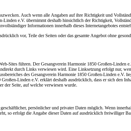
onszwecken. Auch wenn alle Angaben auf ihre Richtigkeit und Vollständ
inden e.V. übernimmt deshalb hinsichtlich der Richtigkeit, Vollständi
 unvollständiger Informationen innerhalb dieses Internetangebotes entste
rücklich vor, Teile der Seiten oder das gesamte Angebot ohne gesond
 Web-Sites führen. Der Gesangverein Harmonie 1850 Großen-Linden e.V.
 indirekt durch Links verwiesen wird. Eine Linksetzung erfolgt nur, we
nflussbereiches des Gesangverein Harmonie 1850 Großen-Linden e.V. lie
ßen-Linden e.V. erklärt deshalb ausdrücklich, dass er sich den Inhalt
ter der Seite, auf welche verwiesen wurde.
eschäftlicher, persönlicher und privater Daten möglich. Wenn innerhal
ht, so erfolgt die Angabe dieser Daten auf ausdrücklich freiwilliger Ba